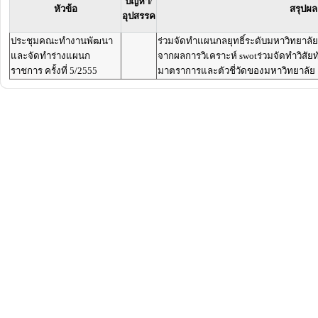
ปัญหา/
หัวข้อ
สรุปผล
อุปสรรค
ประชุมคณะทำงานพัฒนา
ร่วมจัดทำแผนกลยุทธิ์ระดับมหาวิทยาลัย ค
และจัดทำร่างแผนก
จากผลการวิเคราะห์ swotร่วมจัดทำวิสัยทัศ
ราชการ ครั้งที่ 5/2555
มาตราการและตัวชี่วัดของมหาวิทยาลัย