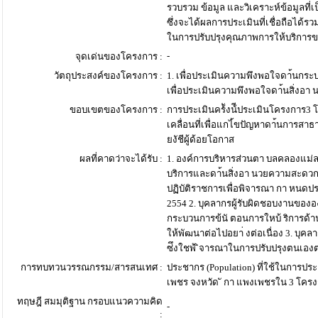
รวบรวม ข้อมูล และวิเคราะห์ข้อมูล
ซึ่งจะได้ผลการประเมินที่เชื่อถือได
ในการปรับปรุงคุณภาพการให้บริการข
-
จุดเด่นของโครงการ :
วัตถุประสงค์ของโครงการ :
1. เพื่อประเมินความพึงพอใจดา้นกระบว
เพื่อประเมินความพึงพอใจดา้นสิ่งอ
ขอบเขตของโครงการ :
การประเมินคร้ังน้ีประเมินโครงการ3 โ
เคลื่อนที่เพื่อแกไ้ขปัญหาดา้นการสา
ยงัชีผู้ด้อยโอกาส
ผลที่คาดว่าจะได้รับ :
1. องค์การบริหารส่วนตา บลคลองแม่ลา
บริการและดา้นสิ่งอา นวยความสะดว
ปฏิบัติราชการเพื่อพิจารณา กา หนด
2554 2. บุคลากรผู้รับผิดชอบงานของ
กระบวนการข้นั ตอนการใหบ้ ริการด้าน
ให้พัฒนาต่อไปอยา่ งต่อเนื่อง 3. บ
ซ่ึงใชพ้ ิจารณาในการปรับปรุงตนเอง
การทบทวนวรรณกรรม/สารสนเทศ :
ประชากร (Population) ที่ใช้ในการปร
เพชร จงหวัด ั กา แพงเพชรใน 3 โคร
ทฤษฎี สมมุติฐาน กรอบแนวความคิด
-
: