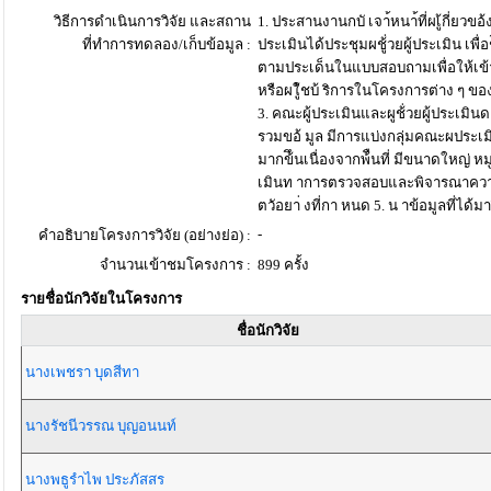
วิธีการดำเนินการวิจัย และสถาน
1. ประสานงานกบั เจา้หนา้ที่ผเู้กี่ยวขอ
ที่ทำการทดลอง/เก็บข้อมูล :
ประเมินได้ประชุมผชู้่วยผู้ประเมิน เ
ตามประเด็นในแบบสอบถามเพื่อให้เข
หรือผใู้ชบ้ ริการในโครงการต่าง ๆ 
3. คณะผู้ประเมินและผูช้่วยผู้ประเมิ
รวมขอ้ มูล มีการแบ่งกลุ่มคณะผประเมิน
มากข้ึนเนื่องจากพ้ืนที่ มีขนาดใหญ่ ห
เมินท าการตรวจสอบและพิจารณาคว
ตวัอยา่ งที่กา หนด 5. น าข้อมูลที่ไ
-
คำอธิบายโครงการวิจัย (อย่างย่อ) :
จำนวนเข้าชมโครงการ :
899 ครั้ง
รายชื่อนักวิจัยในโครงการ
ชื่อนักวิจัย
นางเพชรา บุดสีทา
นางรัชนีวรรณ บุญอนนท์
นางพธูรำไพ ประภัสสร